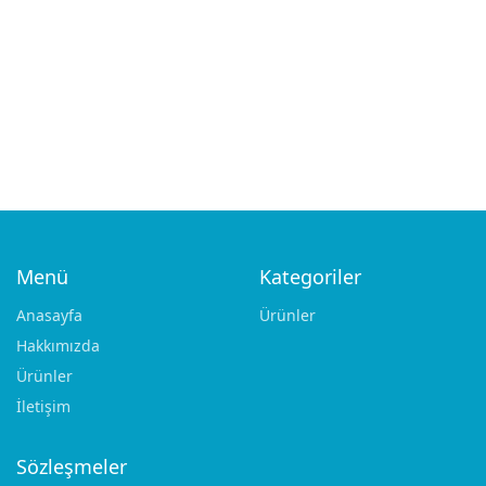
Add to cart
Add to cart
RHINOPLASTIC CHISELS
RHINOPLASTIC CHISELS
COTTLE 9 mm
RUBIN 12 mm
€
45.00
€
45.00
Menü
Kategoriler
Anasayfa
Ürünler
Hakkımızda
Ürünler
Add to cart
Add to cart
RHINOPLASTIC CHISELS
RHINOPLASTIC CHISELS
İletişim
RUBIN 16 mm
COTTLE 4 mm
€
45.00
€
45.00
Sözleşmeler