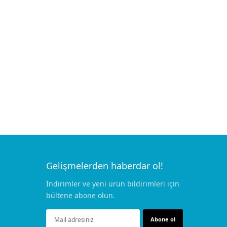
Add to cart
BREAST RETRACTORS
5 cm
SPATULA DISSEKTOR 2,5*7,5
cm Egg Type
€
155.00
Gelişmelerden haberdar ol!
İndirimler ve yeni ürün bildirimleri için
bültene abone olun.
Abone ol