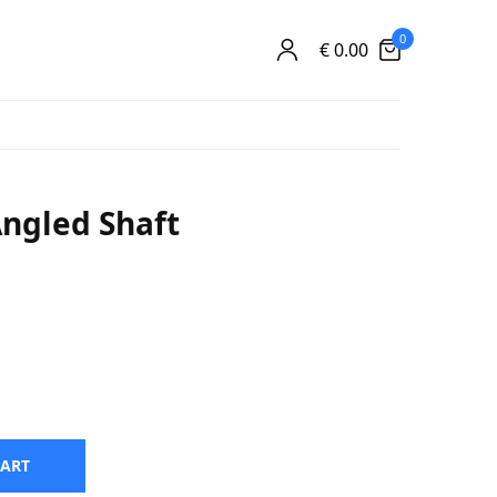
0
€
0.00
gled Shaft
CART