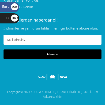
Kişisel Veriler Politikası
Euro
Gizlilik ve Güvenlik
EUR €
TL
TRY ₺
Gelişmelerden haberdar ol!
İndirimler ve yeni ürün bildirimleri için bültene abone olun.
Abone ol
Copyright © 2023
AURUM ATILIM DIŞ TİCARET LİMİTED ŞİRKETİ
. Tüm
hakları saklıdır.