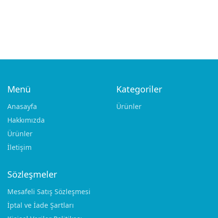
Teeth
€
19.00
€
12.00
Menü
Kategoriler
Anasayfa
Ürünler
Hakkımızda
Ürünler
İletişim
Add to cart
Add to cart
DELICATE FORCEPS
DELICATE FORCEPS
MICRO-ADSON
ADSON – BROWN 7:7
Serrated 15 cm
Teeth
Sözleşmeler
€
22.00
€
12.00
Mesafeli Satış Sözleşmesi
İptal ve İade Şartları