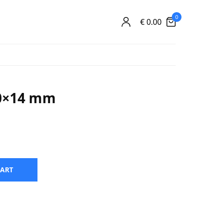
0
€
0.00
0×14 mm
CART