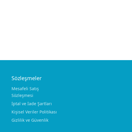
Add to cart
Add to cart
RETRACTORS
RETRACTORS
AUFRICHT
MILLARD (Cottle) With F
Ring 5×12 mm
€
29.00
€
30.00
Sözleşmeler
Mesafeli Satış
Sözleşmesi
İptal ve İade Şartları
Kişisel Veriler Politikası
Gizlilik ve Güvenlik