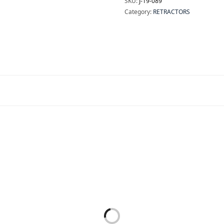
SKU:
J-19-089
Category:
RETRACTORS