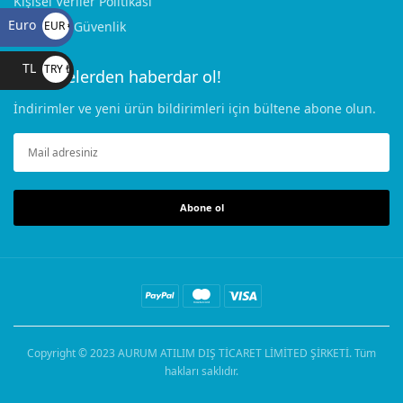
Kişisel Veriler Politikası
Euro
Gizlilik ve Güvenlik
EUR €
TL
TRY ₺
Gelişmelerden haberdar ol!
İndirimler ve yeni ürün bildirimleri için bültene abone olun.
Abone ol
Copyright © 2023
AURUM ATILIM DIŞ TİCARET LİMİTED ŞİRKETİ
. Tüm
hakları saklıdır.