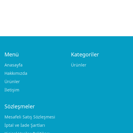
€
28.00
€
28.00
Menü
Kategoriler
Anasayfa
Ürünler
Hakkımızda
Ürünler
Add to cart
Select options
NEEDLE HOLDERS
NEEDLE HOLDERS
İletişim
WEBSTER Serrated /
MAYO – HEGAR Normal
Delicate
Profile
Sözleşmeler
€
72.00
€
72.00
Mesafeli Satış Sözleşmesi
İptal ve İade Şartları