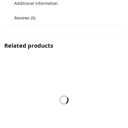
Additional information
Reviews (0)
Related products
Add to cart
Select options
NEEDLE HOLDERS
NEEDLE HOLDERS
DERF
CRILE-MURRAY