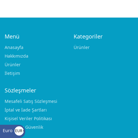
Menü
Kategoriler
Anasayfa
Ürünler
Hakkımızda
Ürünler
İletişim
Add to cart
Add to cart
RETRACTORS
RETRACTORS
DESMARRES 10×16 mm
GUBISCH-KILNER 5×10
mm fine model
Sözleşmeler
€
30.00
€
32.00
Mesafeli Satış Sözleşmesi
İptal ve İade Şartları
Kişisel Veriler Politikası
Gizlilik ve Güvenlik
Euro
EUR €